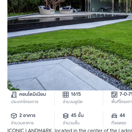
คอนโดมิเนียม
1615
7-0-7
ประเภทโครงการ
จำนวนยูนิต
พื้นที่โครงก
2 อาคาร
45 ชั้น
44
จำนวนอาคาร
จำนวนชั้น
ที่จอดรถ
ICONIC LANDMARK, located in the center of the Ladpro