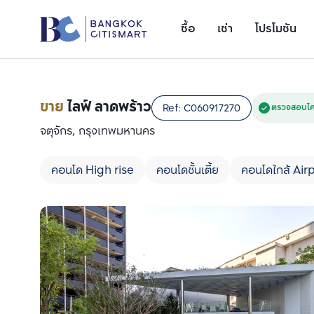
ซื้อ
เช่า
โปรโมชัน
ขาย
ไลฟ์ ลาดพร้าว
Ref:
C060917270
ตรวจสอบโค
จตุจักร, กรุงเทพมหานคร
คอนโด High rise
คอนโดชั้นเตี้ย
คอนโดใกล้ Airp
เพิ่มยูนิตเปรียบเทียบ
รายการที่ 1