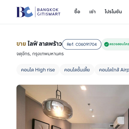
ซื้อ
เช่า
โปรโมชัน
ขาย
ไลฟ์ ลาดพร้าว
Ref:
C06091704
ตรวจสอบโครง
จตุจักร, กรุงเทพมหานคร
คอนโด High rise
คอนโดชั้นเตี้ย
คอนโดใกล้ Airp
เพิ่มยูนิตเปรียบเทียบ
รายการที่ 1