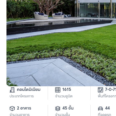
คอนโดมิเนียม
1615
7-0-7
ประเภทโครงการ
จำนวนยูนิต
พื้นที่โครงก
2 อาคาร
45 ชั้น
44
จำนวนอาคาร
จำนวนชั้น
ที่จอดรถ