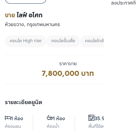
เปรียบเทียบ
ลงประกาศกั
ขาย
ไลฟ์ อโศก
ห้วยขวาง, กรุงเทพมหานคร
คอนโด High rise
คอนโดชั้นเตี้ย
คอนโดใกล้ BTS
ราคาขาย
7,800,000 บาท
รายละเอียดยูนิต
1 ห้อง
1 ห้อง
35.95 ตร.ม.
ห้องนอน
ห้องน้ำ
พื้นที่ใช้สอย