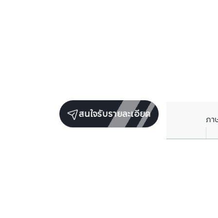
สนใจรับรายละเอียด
ภา
ยูนิตขายในโครงการเดียวกัน