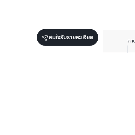
สนใจรับรายละเอียด
ภา
ยูนิตขายในโครงการเดียวกัน