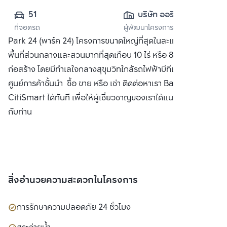
51
บริษัท ออริจิ้น 
ที่จอดรถ
ผู้พัฒนาโครงการ
พร็อพเพอร์ตี้ จำกัด 
Park 24 (พาร์ค 24) โครงการขนาดใหญ่ที่สุดในละแวกเดียวกัน มี
(มหาชน)
พื้นที่ส่วนกลางและสวนมากที่สุดเกือบ 10 ไร่ หรือ 80% ของพื้นที่
ก่อสร้าง โดยมีทำเลใจกลางสุขุมวิทใกล้รถไฟฟ้าบีทีเอสและ
ศูนย์การค้าชั้นนำ ซื้อ ขาย หรือ เช่า ติดต่อหาเรา Bangkok
CitiSmart ได้ทันที เพื่อให้ผู้เชี่ยวชาญของเราได้แนะนำคอนโดให้
กับท่าน
สิ่งอำนวยความสะดวกในโครงการ
การรักษาความปลอดภัย 24 ชั่วโมง