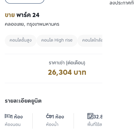
เปรียบเทียบ
ลงประกาศกั
ขาย
พาร์ค 24
คลองเตย, กรุงเทพมหานคร
คอนโดชั้นสูง
คอนโด High rise
คอนโดใกล้สวน
ราคาเช่า (ต่อเดือน)
26,304 บาท
รายละเอียดยูนิต
1 ห้อง
1 ห้อง
32.88 ตร.ม.
ห้องนอน
ห้องน้ำ
พื้นที่ใช้สอย