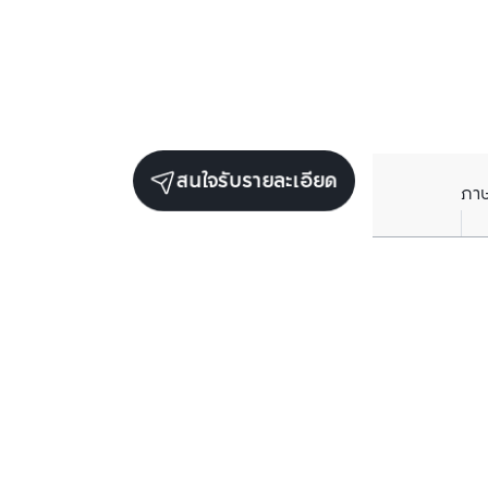
สนใจรับรายละเอียด
ภา
ยูนิตขายในโครงการเดียวกัน