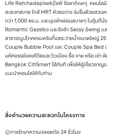
Life Ratchadapisek(ไลฟ์ รัชดาภิเษก) คอนโดมิเนียมเดินทาง
จำกัด(มหาชน)
สะดวกสบาย ใกล้ MRT ห้วยขวาง ร่มรื่นด้วยสวนหน้าโครงการ
กว่า 1,000 ตร.ม. และมุมพักผ่อนสบายๆ ในซุ้มที่นั่งสไตล์
Romantic Gazebo และชิงช้า Sassy Swing และ
สาธารณูปโภคครบครันทั้งสระว่ายน้ำขนาดใหญ่ 25 ม. พร้อมมุม
Couple Bubble Pool และ Couple Spa Bed เปิดรับความ
มหัศจรรย์ของชีวิตและวิวเมือง ซื้อ ขาย หรือ เช่า ติดต่อหาเรา
Bangkok CitiSmart ได้ทันที เพื่อให้ผู้เชี่ยวชาญของเราได้
แนะนำคอนโดให้กับท่าน
สิ่งอำนวยความสะดวกในโครงการ
การรักษาความปลอดภัย 24 ชั่วโมง