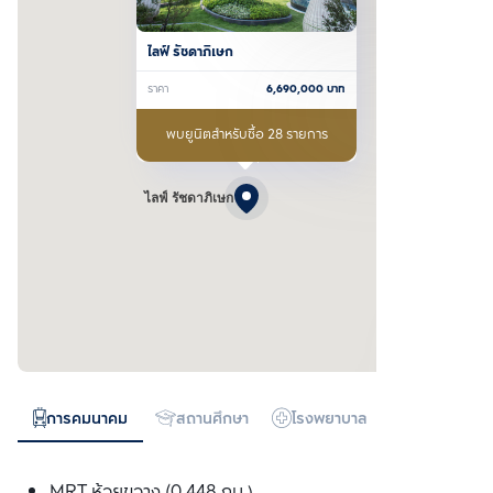
ไลฟ์ รัชดาภิเษก
ราคา
6,690,000
บาท
พบยูนิตสำหรับซื้อ 28 รายการ
ไลฟ์ รัชดาภิเษก
การคมนาคม
สถานศึกษา
โรงพยาบาล
ห้างสรรพสิน
MRT ห้วยขวาง (0.448 กม.)