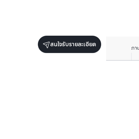
สนใจรับรายละเอียด
ภา
ยูนิตขายในโครงการเดียวกัน