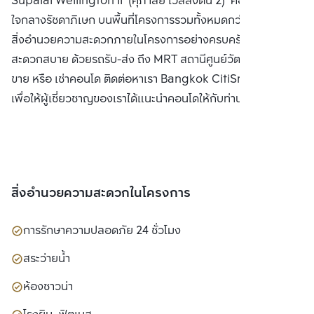
Supalai Wellington II (ศุภาลัย เวลลิงตัน 2) คอนโดใหม่
ใจกลางรัชดาภิเษก บนพื้นที่โครงการรวมทั้งหมดกว่า 12 ไร่ พร้อม
สิ่งอำนวยความสะดวกภายในโครงการอย่างครบครัน เดินทาง
สะดวกสบาย ด้วยรถรับ-ส่ง ถึง MRT สถานีศูนย์วัฒนธรรมฯซื้อ
ขาย หรือ เช่าคอนโด ติดต่อหาเรา Bangkok CitiSmart ได้ทันที
เพื่อให้ผู้เชี่ยวชาญของเราได้แนะนำคอนโดให้กับท่าน
สิ่งอำนวยความสะดวกในโครงการ
การรักษาความปลอดภัย 24 ชั่วโมง
สระว่ายน้ำ
ห้องซาวน่า