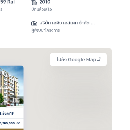
259 Rai
2010
าร
ปีที่แล้วเสร็จ
บริษัท เอคิว เอสเตท จำกัด 
ผู้พัฒนาโครงการ
(มหาชน)
ไปยัง Google Map
2 รัชดา19
3,280,000
บาท