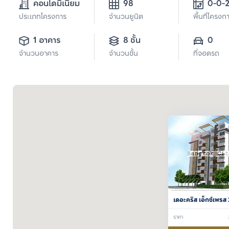
คอนโดมิเนียม
98
0-0-
ประเภทโครงการ
จำนวนยูนิต
พื้นที่โครงก
1 อาคาร
8 ชั้น
0
จำนวนอาคาร
จำนวนชั้น
ที่จอดรถ
เดอะคริส เอ็กซ์เพรส 
ราคา