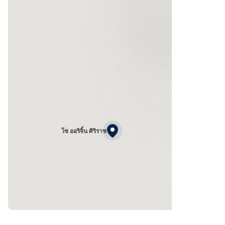
โซ ออริจิ้น ศิริราช