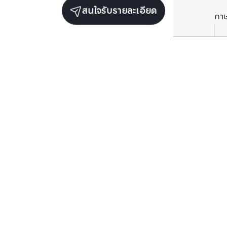
สนใจรับรายละเอียด
ภา
ยูนิตขายในโครงการเดียวกัน
ขาย
ขาย
โซ ออริจิ้น ศิริราช
โซ ออริจิ้น ศิริ