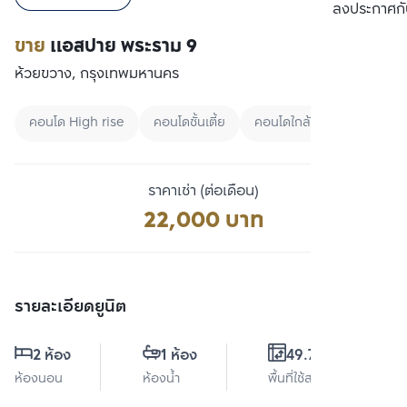
เปรียบเทียบ
ลงประกาศกั
ขาย
แอสปาย พระราม 9
ห้วยขวาง, กรุงเทพมหานคร
คอนโด High rise
คอนโดชั้นเตี้ย
คอนโดใกล้ BTS
ราคาเช่า (ต่อเดือน)
22,000 บาท
รายละเอียดยูนิต
2 ห้อง
1 ห้อง
49.74 ตร.ม.
ห้องนอน
ห้องน้ำ
พื้นที่ใช้สอย