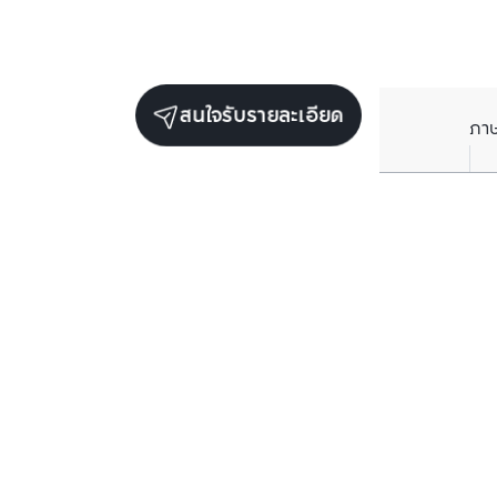
สนใจรับรายละเอียด
ภา
ยูนิตขายในโครงการเดียวกัน