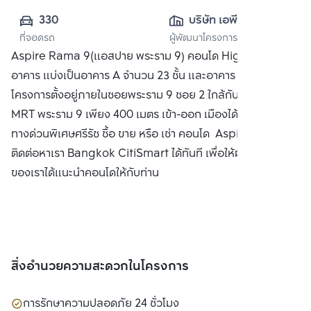
330
บริษัท เอพี (ไทย
ที่จอดรถ
ผู้พัฒนาโครงการ
แลนด์) 
Aspire Rama 9(แอสปาย พระราม 9) คอนโด High Rise 2
จำกัด(มหาชน)
อาคาร แบ่งเป็นอาคาร A จำนวน 23 ชั้น และอาคาร B 25 ชั้น ตัว
โครงการตั้งอยู่ภายในซอยพระราม 9 ซอย 2 ใกล้กับรถไฟฟ้า
MRT พระราม 9 เพียง 400 เมตร เข้า-ออก เมืองได้สะดวกด้วย
ทางด่วนพิเศษศรีรัช ซื้อ ขาย หรือ เช่า คอนโด Aspire พระราม 9
ติดต่อหาเรา Bangkok CitiSmart ได้ทันที เพื่อให้ผู้เชี่ยวชาญ
ของเราได้แนะนำคอนโดให้กับท่าน
สิ่งอำนวยความสะดวกในโครงการ
การรักษาความปลอดภัย 24 ชั่วโมง