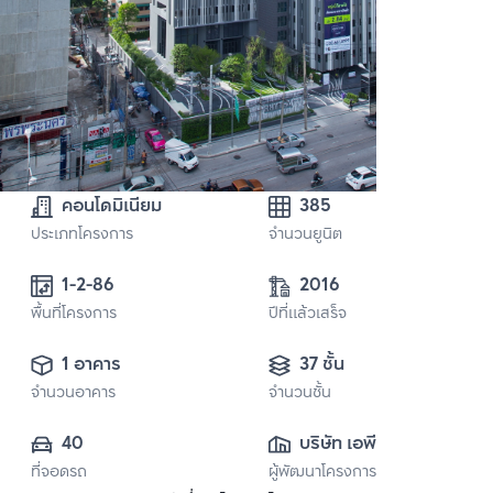
คอนโดมิเนียม
385
ประเภทโครงการ
จำนวนยูนิต
1-2-86
2016
พื้นที่โครงการ
ปีที่แล้วเสร็จ
1 อาคาร
37 ชั้น
จำนวนอาคาร
จำนวนชั้น
40
บริษัท เอพี (ไทย
ที่จอดรถ
ผู้พัฒนาโครงการ
แลนด์) 