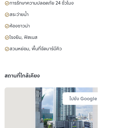
การรักษาความปลอดภัย 24 ชั่วโมง
สระว่ายน้ำ
ห้องซาวน่า
โรงยิม, ฟิตเนส
สวนหย่อม, พื้นที่จัดบาร์บีคิว
สถานที่ใกล้เคียง
ไปยัง Google Map