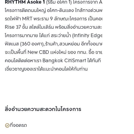
RHYTHM Asoke 1
(ริธึ่ม อโศก 1) โครงการจาก AP เป็น
จำกัด(มหาชน)
โครงการติดถนนใหญ่ อโศก-ดินแดง ใกล้ทางด่วนพระราม 9 และ
รถไฟฟ้า MRT พระราม 9 ลักษณะโครงการ เป็นคอนโด High
Rise 37 ชั้น สไตล์โมเดิร์น พร้อมสิ่งอำนวยความสะดวกภายใน
โครงการมากมาย ได้แก่ สระว่ายน้ำ (Infinity Edge Pool),
ฟิตเนส (360 องศา),ร้านค้า,สวนหย่อม อีกทั้งอนาคตบนทำเลนี้
จะเป็นพื้นที่ New CBD แห่งใหม่ ของ กทม. ซื้อ ขาย หรือ เช่า
คอนโดติดต่อหาเรา Bangkok CitiSmart ได้ทันที เพื่อให้ผู้
เชี่ยวชาญของเราได้แนะนำคอนโดให้กับท่าน
สิ่งอำนวยความสะดวกในโครงการ
ที่จอดรถ