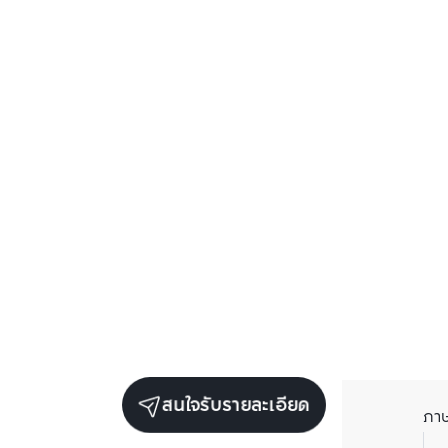
สนใจรับรายละเอียด
ภา