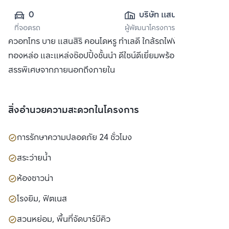
0
บริษัท แสนสิริ 
ที่จอดรถ
ผู้พัฒนาโครงการ
จำกัด (มหาชน)
ควอทโทร บาย แสนสิริ คอนโดหรู ทำเลดี ใกล้รถไฟฟ้า BTS
ทองหล่อ และแหล่งช๊อปปิ้งชั้นนำ ดีไซน์ดีเยี่ยมพร้อมวัสดุที่คัด
สรรพิเศษจากภายนอกถึงภายใน
สิ่งอำนวยความสะดวกในโครงการ
การรักษาความปลอดภัย 24 ชั่วโมง
สระว่ายน้ำ
ห้องซาวน่า
โรงยิม, ฟิตเนส
สวนหย่อม, พื้นที่จัดบาร์บีคิว