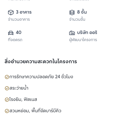
3 อาคาร
8 ชั้น
จำนวนอาคาร
จำนวนชั้น
40
บริษัท ออริจิ้น 
ที่จอดรถ
ผู้พัฒนาโครงการ
พร็อพเพอร์ตี้ จำกัด 
(มหาชน)
สิ่งอำนวยความสะดวกในโครงการ
การรักษาความปลอดภัย 24 ชั่วโมง
สระว่ายน้ำ
โรงยิม, ฟิตเนส
สวนหย่อม, พื้นที่จัดบาร์บีคิว