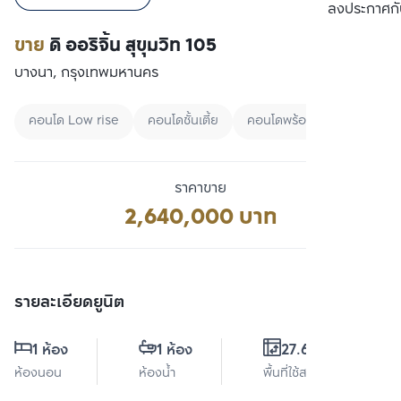
เปรียบเทียบ
ลงประกาศกั
ขาย
ดิ ออริจิ้น สุขุมวิท 105
บางนา, กรุงเทพมหานคร
คอนโด Low rise
คอนโดชั้นเตี้ย
คอนโดพร้อมอยู่
ราคาขาย
2,640,000 บาท
รายละเอียดยูนิต
1 ห้อง
1 ห้อง
27.63 ตร.ม.
ห้องนอน
ห้องน้ำ
พื้นที่ใช้สอย