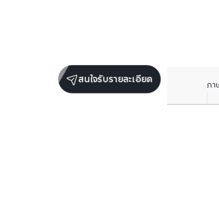
สนใจรับรายละเอียด
ภา
ยูนิตขายในโครงการเดียวกัน