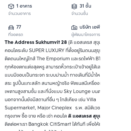
1 อาคาร
31 ชั้น
จำนวนอาคาร
จำนวนชั้น
77
บริษัท เอพี เอ็มอี 
ที่จอดรถ
ผู้พัฒนาโครงการ
(สุขุมวิท) จำกัด
The Address Sukhumvit 28
(ดิ แอสเดรส สุขุมวิท 28)
คอนโดระดับ SUPER LUXURY ที่ตั้งอยู่ริมถนนสุขุมวิท ในทำเล
ติดถนนใหญ่ใกล้ The Emporium และรถไฟฟ้า BTS พร้อมพงษ์
ทุกห้องตกแต่งสุดหรู สามารถหิ้วกระเป๋าเข้าอยู่ได้เลย สระว่ายน้ำ
แบบมีขอบเป็นกระจก ระบบม่านน้ำ ทางเดินที่มีน้ำไหล เตียงรอบ
สระ รูปปั้นแกะสลัก สนามหญ้าจริง ฟิตเนสมีเครื่องเล่นครบครัน
เพดานสูงสามชั้น และที่นั่งแบบ Sky Lounge บนดาดฟ้าชั้น 31
นอกจากนั้นยังมีสถานที่อื่น ๆ ใกล้เคียง เช่น Villa
Supermarket, Major Cineplex ร.พ. สมิติเวช มหาวิทยาลัย
กรุงเทพ ซื้อ ขาย หรือ เช่า คอนโด
ดิ แอสเดรส สุขุมวิท 28
ติดต่อหาเรา Bangkok CitiSmart ได้ทันที เพื่อให้ผู้เชี่ยวชาญ