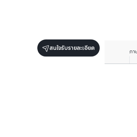
สนใจรับรายละเอียด
ภา
ยูนิตขายในโครงการเดียวกัน