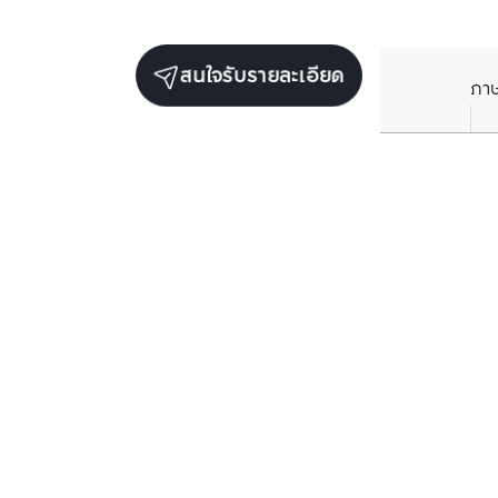
สนใจรับรายละเอียด
ภา
ยูนิตขายในโครงการเดียวกัน