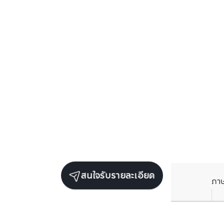
สนใจรับรายละเอียด
ภา