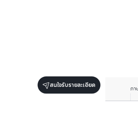
สนใจรับรายละเอียด
ภา