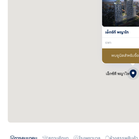
เอ็กซ์ที พญาไท
ราคา
พบยูนิตสำหรับซื้
เอ็กซ์ที พญาไท
การคมนาคม
สถานศึกษา
โรงพยาบาล
ห้างสรรพสินค้า