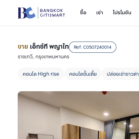
ซื้อ
เช่า
โปรโมชัน
ขาย
เอ็กซ์ที พญาไท
Ref:
C0507240014
ราชเทวี, กรุงเทพมหานคร
คอนโด High rise
คอนโดชั้นเตี้ย
ปล่อยเช่าชาวต่า
เพิ่มยูนิตเปรียบเทียบ
รายการที่ 1