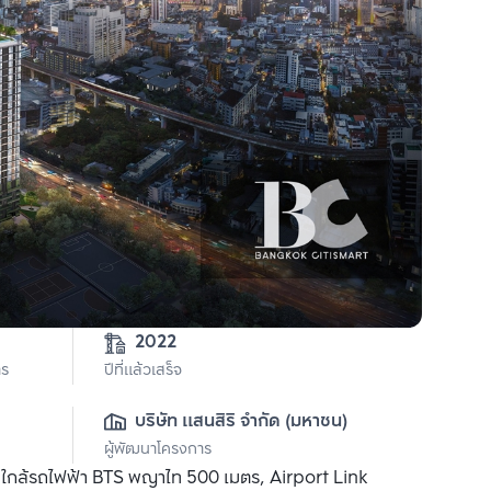
2022
าร
ปีที่แล้วเสร็จ
บริษัท แสนสิริ จำกัด (มหาชน)
ผู้พัฒนาโครงการ
า ใกล้รถไฟฟ้า BTS พญาไท 500 เมตร, Airport Link