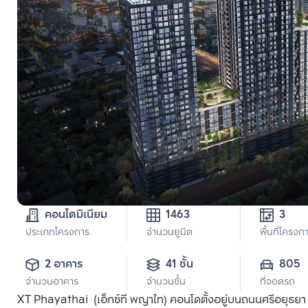
คอนโดมิเนียม
1463
3
ประเภทโครงการ
จำนวนยูนิต
พื้นที่โครงก
2 อาคาร
41 ชั้น
805
จำนวนอาคาร
จำนวนชั้น
ที่จอดรถ
XT Phayathai (เอ็กซ์ที พญาไท) คอนโดตั้งอยู่บนถนนศรีอยุธย