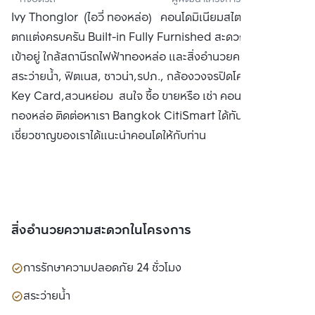
เอสเตท จำกัด 
Ivy Thonglor (ไอวี่ ทองหล่อ) คอนโดมิเนียมสไตล์ Art Deco
(มหาชน)
ตกแต่งครบครัน Built-in Fully Furnished สะดวกสบายพร้อม
เข้าอยู่ ใกล้สถานีรถไฟฟ้าทองหล่อ และสิ่งอำนวยความสะดวก
สระว่ายน้ำ, ฟิตเนส, ซาวน่า,รปภ., กล้องวงจรปิดโครงการ, ประตู
Key Card,สวนหย่อม สนใจ ซื้อ ขายหรือ เช่า คอนโด ไอวี่
ทองหล่อ ติดต่อหาเรา Bangkok CitiSmart ได้ทันที เพื่อให้ผู้
เชี่ยวชาญของเราได้แนะนำคอนโดให้กับท่าน
สิ่งอำนวยความสะดวกในโครงการ
การรักษาความปลอดภัย 24 ชั่วโมง
สระว่ายน้ำ