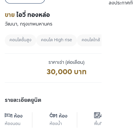
เปรียบเทียบ
ลงประกาศกั
ขาย
ไอวี่ ทองหล่อ
วัฒนา, กรุงเทพมหานคร
คอนโดชั้นสูง
คอนโด High rise
คอนโดใกล้ MRT
ราคาเช่า (ต่อเดือน)
30,000 บาท
รายละเอียดยูนิต
1 ห้อง
1 ห้อง
43 ตร.ม.
ห้องนอน
ห้องน้ำ
พื้นที่ใช้สอย