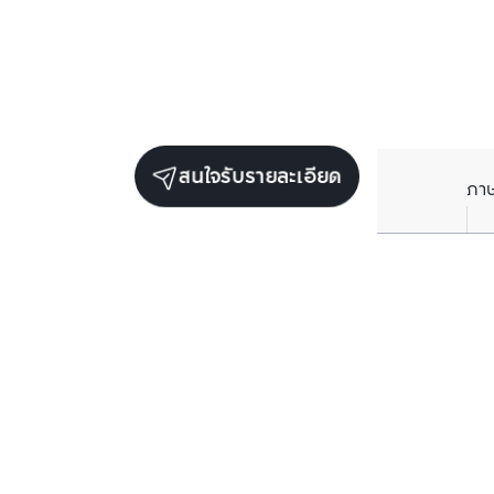
สนใจรับรายละเอียด
ภา
ยูนิตขายในโครงการเดียวกัน