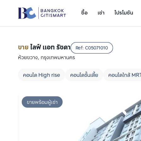
ซื้อ
เช่า
โปรโมชัน
ขาย
ไลฟ์ แอท รัชดา
Ref:
C05071010
ห้วยขวาง, กรุงเทพมหานคร
คอนโด High rise
คอนโดชั้นเตี้ย
คอนโดใกล้ MR
ขายพร้อมผู้เช่า
เพิ่มยูนิตเปรียบเทียบ
รายการที่ 1