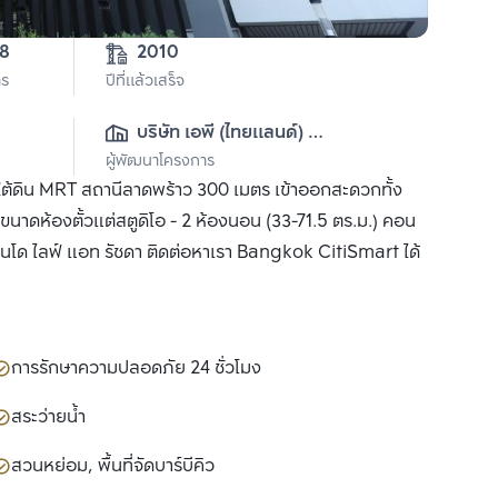
4-0-38 
2010
าร
ปีที่แล้วเสร็จ
บริษัท เอพี (ไทยแลนด์) 
ผู้พัฒนาโครงการ
จำกัด(มหาชน)
ใต้ดิน MRT สถานีลาดพร้าว 300 เมตร เข้าออกสะดวกทั้ง
าดห้องตั้วแต่สตูดิโอ - 2 ห้องนอน (33-71.5 ตร.ม.) คอน
อนโด ไลฟ์ แอท รัชดา ติดต่อหาเรา Bangkok CitiSmart ได้
การรักษาความปลอดภัย 24 ชั่วโมง
สระว่ายน้ำ
สวนหย่อม, พื้นที่จัดบาร์บีคิว