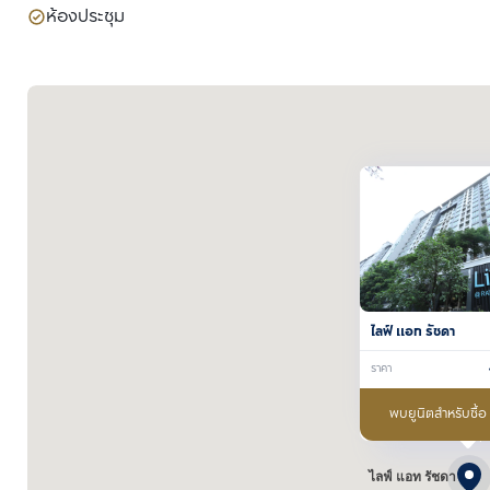
ห้องประชุม
ไลฟ์ แอท รัชดา
ราคา
พบยูนิตสำหรับซื้อ
ไลฟ์ แอท รัชดา