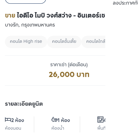
เปรียบเทียบ
ลงประกาศกั
ขาย
ไอดีโอ โมบิ วงศ์สว่าง - อินเตอร์เชนจ์
บางรัก, กรุงเทพมหานคร
คอนโด High rise
คอนโดชั้นเตี้ย
คอนโดใกล้สวน
ราคาเช่า (ต่อเดือน)
26,000 บาท
รายละเอียดยูนิต
2 ห้อง
1 ห้อง
48 ตร.ม.
ห้องนอน
ห้องน้ำ
พื้นที่ใช้สอย