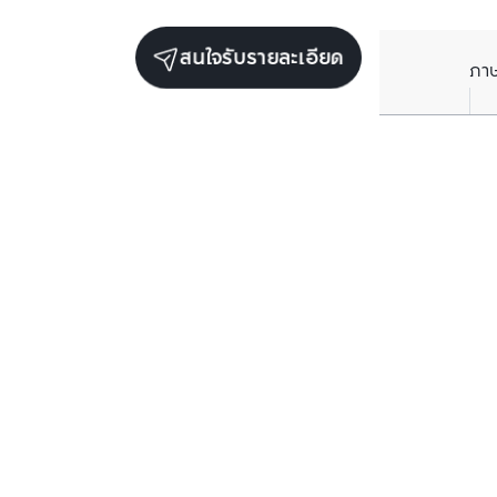
สนใจรับรายละเอียด
ภา
ยูนิตขายในโครงการเดียวกัน