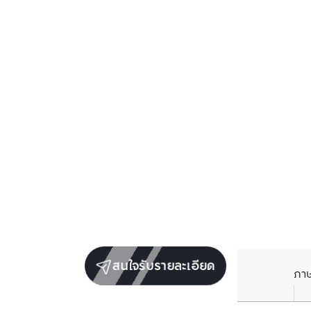
สนใจรับรายละเอียด
ภา