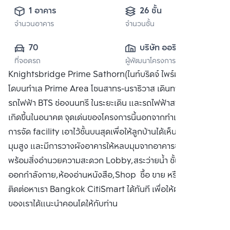
1 อาคาร
26 ชั้น
จำนวนอาคาร
จำนวนชั้น
70
บริษัท ออริจิ้น 
ที่จอดรถ
ผู้พัฒนาโครงการ
พร็อพเพอร์ตี้ จำกัด 
Knightsbridge Prime Sathorn(ไนท์บริดจ์ ไพร์ม สาทร) คอน
(มหาชน)
โดบนทำเล Prime Area โซนสาทร-นราธิวาส เดินทางสะดวก ใกล้
รถไฟฟ้า BTS ช่องนนทรี ในระยะเดิน และรถไฟฟ้าสายสีเทา ที่จะ
เกิดขึ้นในอนาคต จุดเด่นของโครงการนี้นอกจากทำเลที่ตั้ง ยังมี
การจัด facility เอาไว้ชั้นบนสุดเพื่อให้ลูกบ้านได้เห็น city view
มุมสูง และมีการวางผังอาคารให้หลบมุมจากอาคารข้างเคียง
พร้อมสิ่งอำนวยความสะดวก Lobby,สระว่ายน้ำ ชั้นบนสุด,ห้อง
ออกกำลังกาย,ห้องอ่านหนังสือ,Shop ซื้อ ขาย หรือ เช่าคอนโด
ติดต่อหาเรา Bangkok CitiSmart ได้ทันที เพื่อให้ผู้เชี่ยวชาญ
ของเราได้แนะนำคอนโดให้กับท่าน