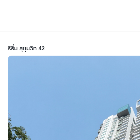
ริธึ่ม สุขุมวิท 42