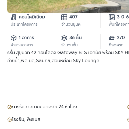
คอนโดมิเนียม
407
3-0-6
ประเภทโครงการ
จำนวนยูนิต
พื้นที่โครงก
1 อาคาร
36 ชั้น
270
จำนวนอาคาร
จำนวนชั้น
ที่จอดรถ
ริธึ่ม สุขุมวิท 42 คอนโดติด Gateway BTS เอกมัย พร้อม SKY
ว่ายน้ำ,ฟิตเนส,Sauna,สวนหย่อม Sky Lounge
การรักษาความปลอดภัย 24 ชั่วโมง
โรงยิม, ฟิตเนส