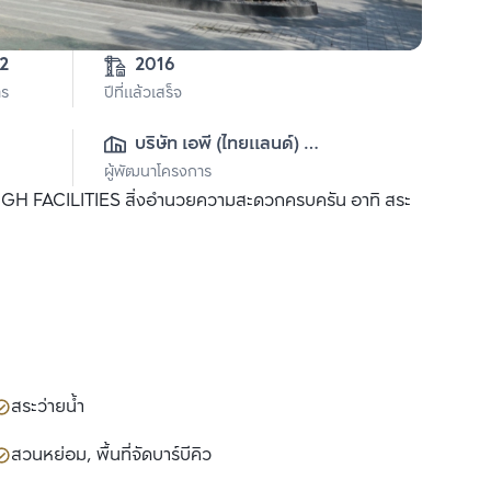
2
2016
าร
ปีที่แล้วเสร็จ
บริษัท เอพี (ไทยแลนด์) 
ผู้พัฒนาโครงการ
จำกัด(มหาชน)
 HIGH FACILITIES สิ่งอำนวยความสะดวกครบครัน อาทิ สระ
สระว่ายน้ำ
สวนหย่อม, พื้นที่จัดบาร์บีคิว