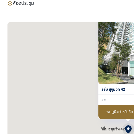
ห้องประชุม
ริธึ่ม สุขุมวิท 42
ราคา
พบยูนิตสำหรับซื้
ริธึ่ม สุขุมวิท 42