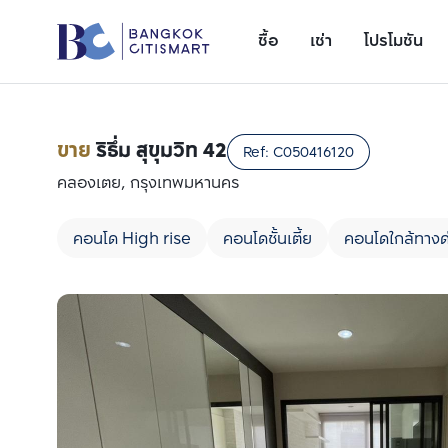
ซื้อ
เช่า
โปรโมชัน
ขาย
ริธึ่ม สุขุมวิท 42
Ref:
C050416120
คลองเตย, กรุงเทพมหานคร
คอนโด High rise
คอนโดชั้นเตี้ย
คอนโดใกล้ทางด
เพิ่มยูนิตเปรียบเทียบ
รายการที่ 1