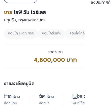
เปรียบเทียบ
ลงประกาศกั
ขาย
ไลฟ์ วัน ไวร์เลส
ปทุมวัน, กรุงเทพมหานคร
คอนโด High rise
คอนโดชั้นเตี้ย
คอนโดใกล้สวน
ราคาขาย
4,800,000 บาท
รายละเอียดยูนิต
0 ห้อง
1 ห้อง
28.23 ตร.ม.
ห้องนอน
ห้องน้ำ
พื้นที่ใช้สอย