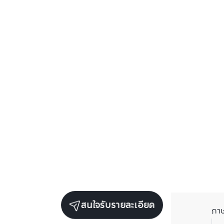
สนใจรับรายละเอียด
ภา