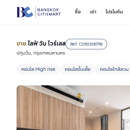
ซื้อ
เช่า
โปรโมชัน
ขาย
ไลฟ์ วัน ไวร์เลส
Ref:
C050318798
ปทุมวัน, กรุงเทพมหานคร
คอนโด High rise
คอนโดชั้นเตี้ย
คอนโดใกล้สวน
เพิ่มยูนิตเปรียบเทียบ
รายการที่ 1