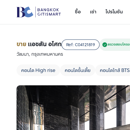
ซื้อ
เช่า
โปรโมชัน
ขาย
แอชตัน อโศก
Ref:
C04121819
ตรวจสอบโครงส
วัฒนา, กรุงเทพมหานคร
คอนโด High rise
คอนโดชั้นเตี้ย
คอนโดใกล้ BTS
เพิ่มยูนิตเปรียบเทียบ
รายการที่ 1