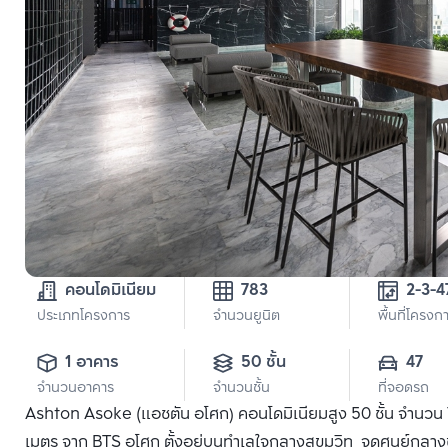
คอนโดมิเนียม
783
2-3-4
ประเภทโครงการ
จำนวนยูนิต
พื้นที่โครงก
1 อาคาร
50 ชั้น
47
จำนวนอาคาร
จำนวนชั้น
ที่จอดรถ
Ashton Asoke (แอชตัน อโศก) คอนโดมิเนียมสูง 50 ชั้น จำนวน 78
เมตร จาก BTS อโศก ตั้งอยู่บนทำเลใจกลางสุขุมวิท จุดศูนย์กลา