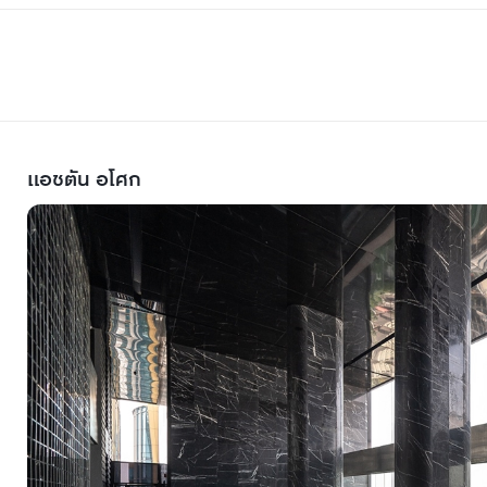
แอชตัน อโศก