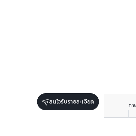
สนใจรับรายละเอียด
ภา