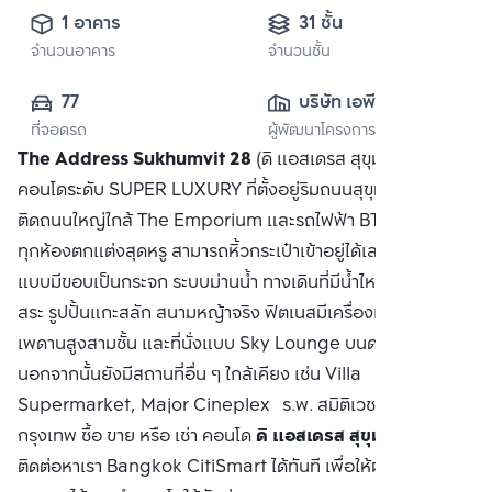
1 อาคาร
31 ชั้น
จำนวนอาคาร
จำนวนชั้น
77
บริษัท เอพี เอ็มอี 
ที่จอดรถ
ผู้พัฒนาโครงการ
(สุขุมวิท) จำกัด
The Address Sukhumvit 28
(ดิ แอสเดรส สุขุมวิท 28)
คอนโดระดับ SUPER LUXURY ที่ตั้งอยู่ริมถนนสุขุมวิท ในทำเล
ติดถนนใหญ่ใกล้ The Emporium และรถไฟฟ้า BTS พร้อมพงษ์
ทุกห้องตกแต่งสุดหรู สามารถหิ้วกระเป๋าเข้าอยู่ได้เลย สระว่ายน้ำ
แบบมีขอบเป็นกระจก ระบบม่านน้ำ ทางเดินที่มีน้ำไหล เตียงรอบ
สระ รูปปั้นแกะสลัก สนามหญ้าจริง ฟิตเนสมีเครื่องเล่นครบครัน
เพดานสูงสามชั้น และที่นั่งแบบ Sky Lounge บนดาดฟ้าชั้น 31
นอกจากนั้นยังมีสถานที่อื่น ๆ ใกล้เคียง เช่น Villa
Supermarket, Major Cineplex ร.พ. สมิติเวช มหาวิทยาลัย
กรุงเทพ ซื้อ ขาย หรือ เช่า คอนโด
ดิ แอสเดรส สุขุมวิท 28
ติดต่อหาเรา Bangkok CitiSmart ได้ทันที เพื่อให้ผู้เชี่ยวชาญ