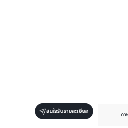
สนใจรับรายละเอียด
ภา