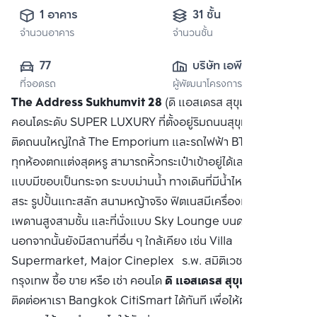
1 อาคาร
31 ชั้น
จำนวนอาคาร
จำนวนชั้น
77
บริษัท เอพี เอ็มอี 
ที่จอดรถ
ผู้พัฒนาโครงการ
(สุขุมวิท) จำกัด
The Address Sukhumvit 28
(ดิ แอสเดรส สุขุมวิท 28)
คอนโดระดับ SUPER LUXURY ที่ตั้งอยู่ริมถนนสุขุมวิท ในทำเล
ติดถนนใหญ่ใกล้ The Emporium และรถไฟฟ้า BTS พร้อมพงษ์
ทุกห้องตกแต่งสุดหรู สามารถหิ้วกระเป๋าเข้าอยู่ได้เลย สระว่ายน้ำ
แบบมีขอบเป็นกระจก ระบบม่านน้ำ ทางเดินที่มีน้ำไหล เตียงรอบ
สระ รูปปั้นแกะสลัก สนามหญ้าจริง ฟิตเนสมีเครื่องเล่นครบครัน
เพดานสูงสามชั้น และที่นั่งแบบ Sky Lounge บนดาดฟ้าชั้น 31
นอกจากนั้นยังมีสถานที่อื่น ๆ ใกล้เคียง เช่น Villa
Supermarket, Major Cineplex ร.พ. สมิติเวช มหาวิทยาลัย
กรุงเทพ ซื้อ ขาย หรือ เช่า คอนโด
ดิ แอสเดรส สุขุมวิท 28
ติดต่อหาเรา Bangkok CitiSmart ได้ทันที เพื่อให้ผู้เชี่ยวชาญ