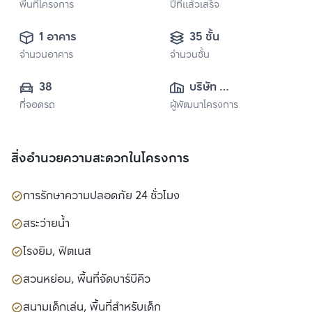
พื้นที่โครงการ
ปีที่แล้วเสร็จ
1 อาคาร
35 ชั้น
จำนวนอาคาร
จำนวนชั้น
38
บริษัท 
ที่จอดรถ
ผู้พัฒนาโครงการ
แอล.พี.เอ็น.ดี
เวลลอปเมนท์ จำกัด 
(มหาชน)
สิ่งอำนวยความสะดวกในโครงการ
การรักษาความปลอดภัย 24 ชั่วโมง
สระว่ายน้ำ
โรงยิม, ฟิตเนส
สวนหย่อม, พื้นที่จัดบาร์บีคิว
สนามเด็กเล่น, พื้นที่สำหรับเด็ก