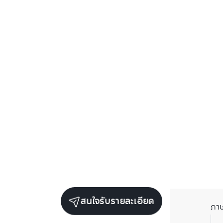
สนใจรับรายละเอียด
ภา