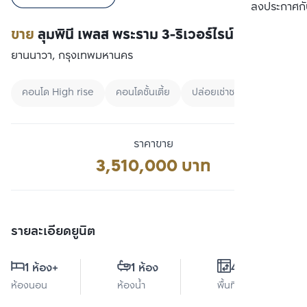
เปรียบเทียบ
ลงประกาศกั
ขาย
ลุมพินี เพลส พระราม 3-ริเวอร์ไรน์
ยานนาวา, กรุงเทพมหานคร
คอนโด High rise
คอนโดชั้นเตี้ย
ปล่อยเช่าชาวต่างชาติ
ราคาขาย
3,510,000 บาท
รายละเอียดยูนิต
1 ห้อง
+
1 ห้อง
44 ตร.ม.
ห้องนอน
ห้องน้ำ
พื้นที่ใช้สอย