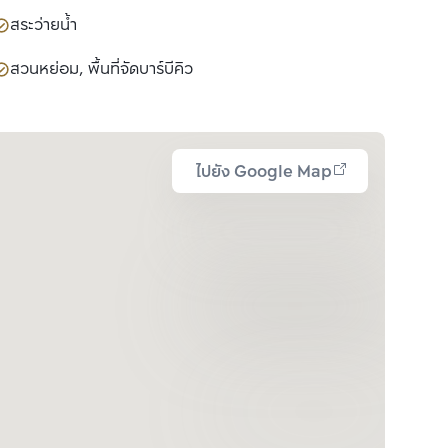
สระว่ายน้ำ
สวนหย่อม, พื้นที่จัดบาร์บีคิว
ไปยัง Google Map