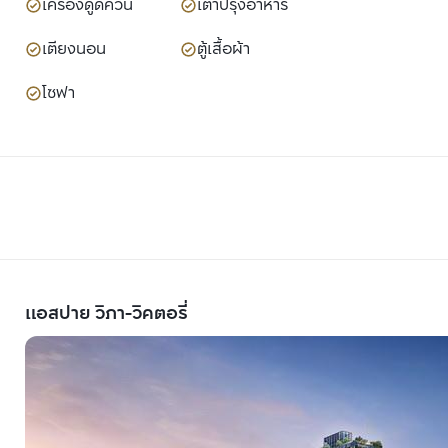
เครื่องดูดควัน
เตาปรุงอาหาร
เตียงนอน
ตู้เสื้อผ้า
โซฟา
แอสปาย วิภา-วิคตอรี่