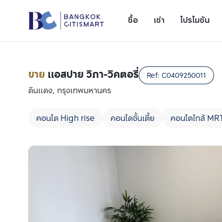
ซื้อ
เช่า
โปรโมชัน
ขาย
แอสปาย วิภา-วิคตอรี่
Ref:
C0409250011
ดินแดง, กรุงเทพมหานคร
คอนโด High rise
คอนโดชั้นเตี้ย
คอนโดใกล้ MR
เพิ่มยูนิตเปรียบเทียบ
รายการที่ 1