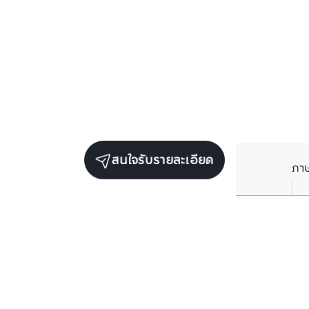
สนใจรับรายละเอียด
ภา
ยูนิตขายในโครงการเดียวกัน