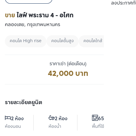
เปรียบเทียบ
ลงประกาศกั
ขาย
ไลฟ์ พระราม 4 - อโศก
คลองเตย, กรุงเทพมหานคร
คอนโด High rise
คอนโดชั้นสูง
คอนโดใกล้ MRT
ราคาเช่า (ต่อเดือน)
42,000 บาท
รายละเอียดยูนิต
2 ห้อง
2 ห้อง
65.1 ตร.ม.
ห้องนอน
ห้องน้ำ
พื้นที่ใช้สอย