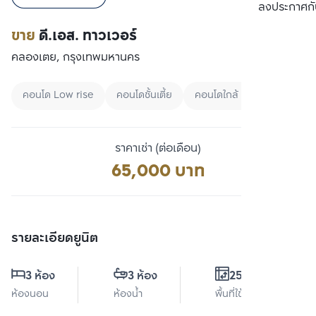
เปรียบเทียบ
ลงประกาศกั
ขาย
ดี.เอส. ทาวเวอร์
คลองเตย, กรุงเทพมหานคร
คอนโด Low rise
คอนโดชั้นเตี้ย
คอนโดใกล้ BTS
ราคาเช่า (ต่อเดือน)
65,000 บาท
รายละเอียดยูนิต
3 ห้อง
3 ห้อง
250 ตร.ม.
ห้องนอน
ห้องน้ำ
พื้นที่ใช้สอย