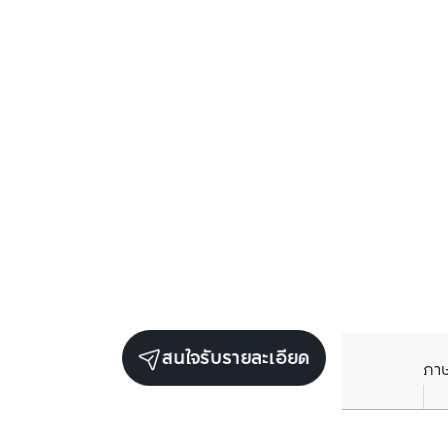
สนใจรับรายละเอียด
ภา