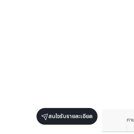
สนใจรับรายละเอียด
ภา