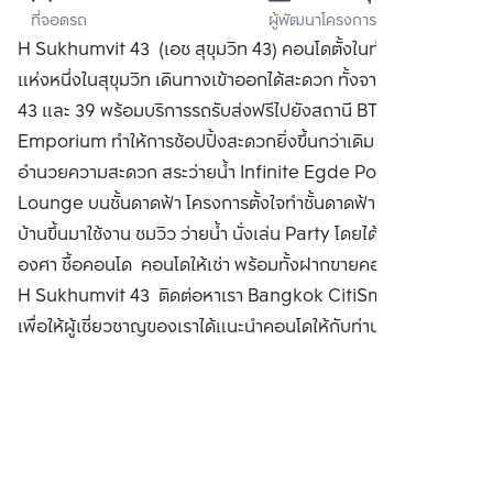
ที่จอดรถ
ผู้พัฒนาโครงการ
ดีเวลลอปเมนท์ 
H Sukhumvit 43 (เอช สุขุมวิท 43) คอนโดตั้งในทำเลที่ดีที่สุด
จำกัด
แห่งหนึ่งในสุขุมวิท เดินทางเข้าออกได้สะดวก ทั้งจากซอยสุขุมวิท
43 และ 39 พร้อมบริการรถรับส่งฟรีไปยังสถานี BTS และ
Emporium ทำให้การช้อปปิ้งสะดวกยิ่งขึ้นกว่าเดิม พร้อมสิ่ง
อำนวยความสะดวก สระว่ายน้ำ Infinite Egde Pool + Sky
Lounge บนชั้นดาดฟ้า โครงการตั้งใจทำชั้นดาดฟ้าเป็นชั้นที่ลูก
บ้านขึ้นมาใช้งาน ชมวิว ว่ายน้ำ นั่งเล่น Party โดยได้วิว 360
องศา ซื้อคอนโด คอนโดให้เช่า พร้อมทั้งฝากขายคอนโดมิเนียม
H Sukhumvit 43 ติดต่อหาเรา Bangkok CitiSmart ได้ทันที
เพื่อให้ผู้เชี่ยวชาญของเราได้แนะนำคอนโดให้กับท่าน