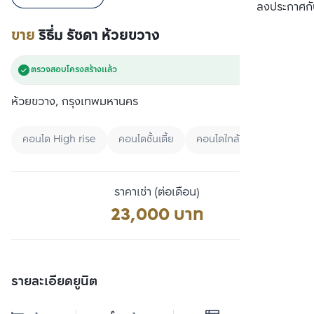
เปรียบเทียบ
ลงประกาศกั
ขาย
ริธึ่ม รัชดา ห้วยขวาง
ตรวจสอบโครงสร้างแล้ว
ห้วยขวาง, กรุงเทพมหานคร
คอนโด High rise
คอนโดชั้นเตี้ย
คอนโดใกล้ MRT
ราคาเช่า (ต่อเดือน)
23,000 บาท
รายละเอียดยูนิต