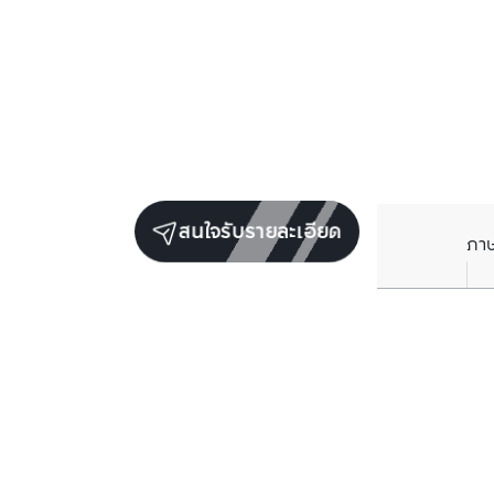
สนใจรับรายละเอียด
ภา
ยูนิตขายในโครงการเดียวกัน