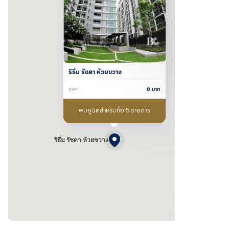
ริธึ่ม รัชดา ห้วยขวาง
ราคา
0
บาท
พบยูนิตสำหรับซื้อ 5 รายการ
ริธึ่ม รัชดา ห้วยขวาง