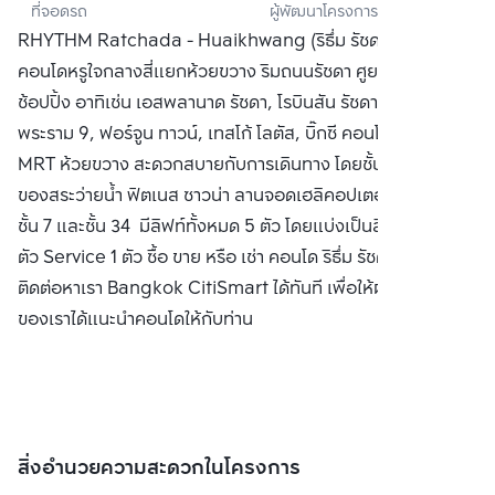
ที่จอดรถ
ผู้พัฒนาโครงการ
แลนด์) 
RHYTHM Ratchada - Huaikhwang (ริธึ่ม รัชดา ห้วยขวาง)
จำกัด(มหาชน)
คอนโดหรูใจกลางสี่แยกห้วยขวาง ริมถนนรัชดา ศูยน์กลางแหล่ง
ช้อปปิ้ง อาทิเช่น เอสพลานาด รัชดา, โรบินสัน รัชดา, เซ็นทรัล
พระราม 9, ฟอร์จูน ทาวน์, เทสโก้ โลตัส, บิ๊กซี คอนโดติดรถไฟฟ้า
MRT ห้วยขวาง สะดวกสบายกับการเดินทาง โดยชั้น 34 เป็นส่วน
ของสระว่ายน้ำ ฟิตเนส ซาวน่า ลานจอดเฮลิคอปเตอร์ มีสวนอยู่ที่
ชั้น 7 และชั้น 34 มีลิฟท์ทั้งหมด 5 ตัว โดยแบ่งเป็นลิฟท์โดยสาร 4
ตัว Service 1 ตัว ซื้อ ขาย หรือ เช่า คอนโด ริธึ่ม รัชดา ห้วยขวาง
ติดต่อหาเรา Bangkok CitiSmart ได้ทันที เพื่อให้ผู้เชี่ยวชาญ
ของเราได้แนะนำคอนโดให้กับท่าน
สิ่งอำนวยความสะดวกในโครงการ