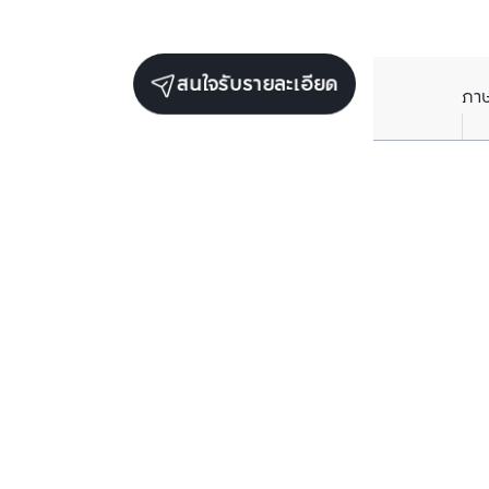
สนใจรับรายละเอียด
ภา
ยูนิตขายในโครงการเดียวกัน