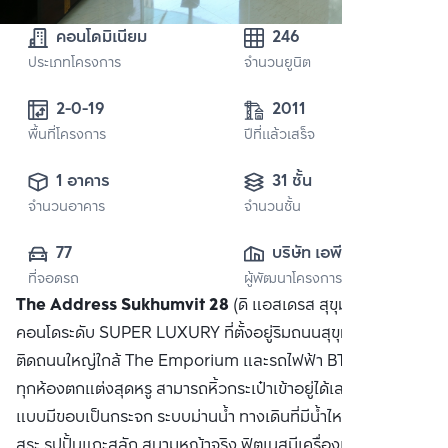
คอนโดมิเนียม
246
ประเภทโครงการ
จำนวนยูนิต
2-0-19 
2011
พื้นที่โครงการ
ปีที่แล้วเสร็จ
1 อาคาร
31 ชั้น
จำนวนอาคาร
จำนวนชั้น
77
บริษัท เอพี เอ็มอี 
ที่จอดรถ
ผู้พัฒนาโครงการ
(สุขุมวิท) จำกัด
The Address Sukhumvit 28
(ดิ แอสเดรส สุขุมวิท 28)
คอนโดระดับ SUPER LUXURY ที่ตั้งอยู่ริมถนนสุขุมวิท ในทำเล
ติดถนนใหญ่ใกล้ The Emporium และรถไฟฟ้า BTS พร้อมพงษ์
ทุกห้องตกแต่งสุดหรู สามารถหิ้วกระเป๋าเข้าอยู่ได้เลย สระว่ายน้ำ
แบบมีขอบเป็นกระจก ระบบม่านน้ำ ทางเดินที่มีน้ำไหล เตียงรอบ
สระ รูปปั้นแกะสลัก สนามหญ้าจริง ฟิตเนสมีเครื่องเล่นครบครัน