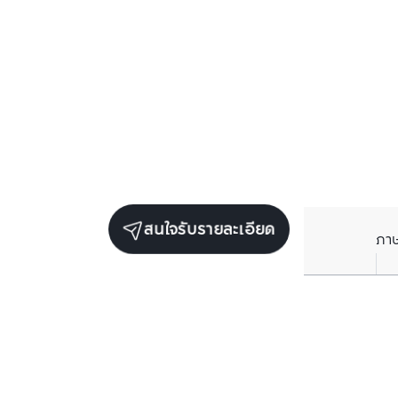
สนใจรับรายละเอียด
ภา
ยูนิตขายในโครงการเดียวกัน