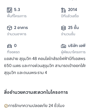
5.3 
2014
พื้นที่โครงการ
ปีที่แล้วเสร็จ
2 อาคาร
25 ชั้น
จำนวนอาคาร
จำนวนชั้น
0
บริษัท เอพี (ไทย
ที่จอดรถ
ผู้พัฒนาโครงการ
แลนด์) 
แอสปาย สุขุมวิท 48 คอนโดใกล้รถไฟฟ้าบีทีเอสพระโขนง เพียง
จำกัด(มหาชน)
650 เมตร และทางด่วนสุขุมวิท สามารถเข้าออกได้ทั้งถนน
สุขุมวิท และถนนพระราม 4
สิ่งอำนวยความสะดวกในโครงการ
การรักษาความปลอดภัย 24 ชั่วโมง