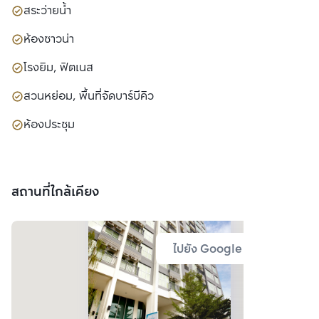
สระว่ายน้ำ
ห้องซาวน่า
โรงยิม, ฟิตเนส
สวนหย่อม, พื้นที่จัดบาร์บีคิว
ห้องประชุม
สถานที่ใกล้เคียง
ไปยัง Google Map