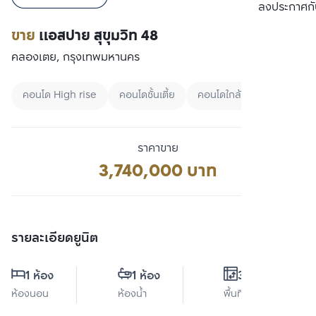
เปรียบเทียบ
ลงประกาศกั
ขาย
แอสปาย สุขุมวิท 48
คลองเตย, กรุงเทพมหานคร
คอนโด High rise
คอนโดชั้นเตี้ย
คอนโดใกล้ BTS
ราคาขาย
3,740,000 บาท
รายละเอียดยูนิต
1 ห้อง
1 ห้อง
32 ตร.ม.
ห้องนอน
ห้องน้ำ
พื้นที่ใช้สอย