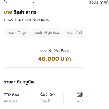
เปรียบเทียบ
ลงประกาศกั
ขาย
วิลล่า สาทร
คลองสาน, กรุงเทพมหานคร
คอนโดชั้นสูง
คอนโด High rise
คอนโดใกล้ BTS
ราคาเช่า (ต่อเดือน)
40,000 บาท
รายละเอียดยูนิต
2 ห้อง
2 ห้อง
83 ตร.ม.
ห้องนอน
ห้องน้ำ
พื้นที่ใช้สอย