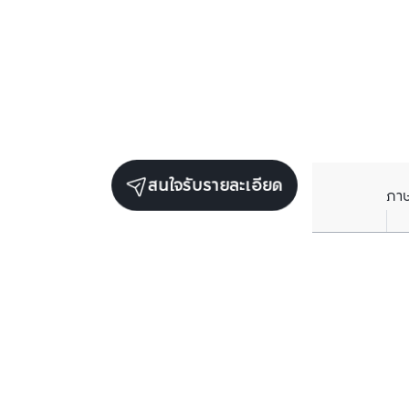
สนใจรับรายละเอียด
ภา
ยูนิตขายในโครงการเดียวกัน