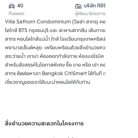
40
บริษัท ทีซีซี 
ที่จอดรถ
ผู้พัฒนาโครงการ
แคปปิตอล แลนด์ 
Villa Sathorn Condominium (วิลล่า สาทร) คอนโดหรู คอน
จำกัด
โดใกล้ BTS กรุงธนบุรี และ สะพานตากสิน เดินทางสะดวกสบายสู่
สาทร คอนโดใกล้แม่น้ำ ใกล้ โรงเรียนกรุงเทพคริสเตียน โรง
พยาบาลเซ็นต์หลุย เพรียบพร้อมด้วยสิ่งอำนวยความสะดวก เช่น
สระว่ายน้ำ เซาน่า ห้องออกกำลังกาย ห้องแอโรบิค และห้อง
สำหรับสังสรรค์ในโอกาสพิเศษ ซื้อ ขาย หรือ เช่า คอนโด วิลล่า
สาทร ติดต่อหาเรา Bangkok CitiSmart ได้ทันที เพื่อให้ผู้
เชี่ยวชาญของเราได้แนะนำคอนโดให้กับท่าน
สิ่งอำนวยความสะดวกในโครงการ