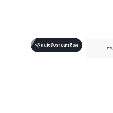
สนใจรับรายละเอียด
ภา
ยูนิตขายในโครงการเดียวกัน