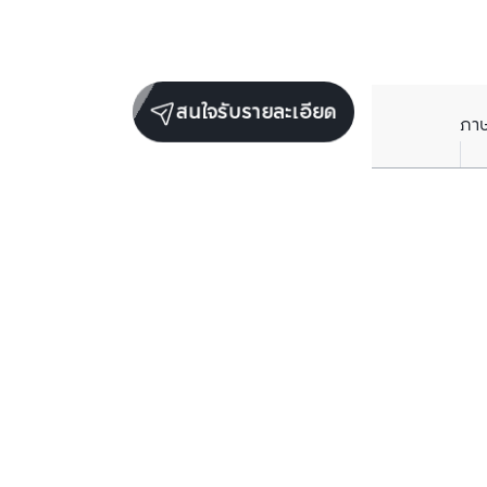
สนใจรับรายละเอียด
ภา
ยูนิตขายในโครงการเดียวกัน