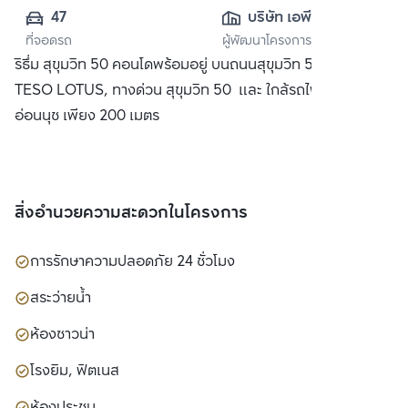
47
บริษัท เอพี (ไทย
ที่จอดรถ
ผู้พัฒนาโครงการ
แลนด์) 
ริธึ่ม สุขุมวิท 50 คอนโดพร้อมอยู่ บนถนนสุขุมวิท 50 ใกล้ห้าง
จำกัด(มหาชน)
TESO LOTUS, ทางด่วน สุขุมวิท 50 และ ใกล้รถไฟฟ้า BTS
อ่อนนุช เพียง 200 เมตร
สิ่งอำนวยความสะดวกในโครงการ
การรักษาความปลอดภัย 24 ชั่วโมง
สระว่ายน้ำ
ห้องซาวน่า
โรงยิม, ฟิตเนส
ห้องประชุม