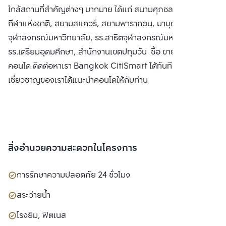
ใกล้สถานที่สำคัญต่างๆ มากมาย ได้แก่ สนามศุภชลาศัย, สนาม
กีฬาแห่งชาติ, สยามสแควร์, สยามพารากอน, มาบุญครอง,
จุฬาลงกรณ์มหาวิทยาลัย, รร.สาธิตจุฬาลงกรณ์มหาวิทยาลัย,
รร.เตรียมอุดมศึกษา, สำนักงานเขตปทุมวัน ซื้อ ขาย หรือ เช่า
คอนโด ติดต่อหาเรา Bangkok CitiSmart ได้ทันที เพื่อให้ผู้
เชี่ยวชาญของเราได้แนะนำคอนโดให้กับท่าน
สิ่งอำนวยความสะดวกในโครงการ
การรักษาความปลอดภัย 24 ชั่วโมง
สระว่ายน้ำ
โรงยิม, ฟิตเนส