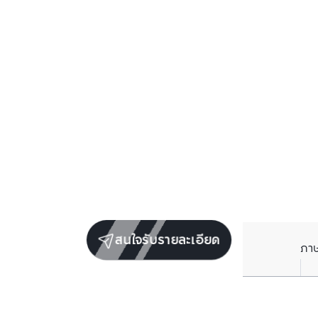
สนใจรับรายละเอียด
ภา