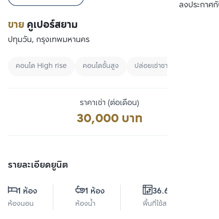
เปรียบเทียบ
ลงประกาศกั
ขาย
คูเปอร์สยาม
ปทุมวัน, กรุงเทพมหานคร
คอนโด High rise
คอนโดชั้นสูง
ปล่อยเช่าชาวต่างชาติ
ราคาเช่า (ต่อเดือน)
30,000 บาท
รายละเอียดยูนิต
1 ห้อง
1 ห้อง
36.64 ตร.ม.
ห้องนอน
ห้องน้ำ
พื้นที่ใช้สอย