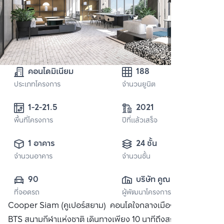
คอนโดมิเนียม
188
ประเภทโครงการ
จำนวนยูนิต
1-2-21.5
2021
พื้นที่โครงการ
ปีที่แล้วเสร็จ
1 อาคาร
24 ชั้น
จำนวนอาคาร
จำนวนชั้น
90
บริษัท คูณ เอสเตท 
ที่จอดรถ
ผู้พัฒนาโครงการ
จำกัด
Cooper Siam (คูเปอร์สยาม) คอนโดใจกลางเมือง ใกล้รถไฟฟ้า
BTS สนามกีฬาแห่งชาติ เดินทางเพียง 10 นาทีถึงสถานีสยาม