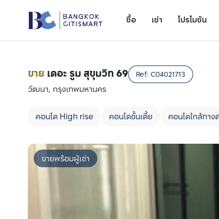
ซื้อ
เช่า
โปรโมชัน
ขาย
เดอะ รูม สุขุมวิท 69
Ref:
C04021713
วัฒนา, กรุงเทพมหานคร
คอนโด High rise
คอนโดชั้นเตี้ย
คอนโดใกล้ทางด
ขายพร้อมผู้เช่า
เพิ่มยูนิตเปรียบเทียบ
รายการที่ 1