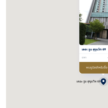
เดอะ รูม สุขุมวิท 69
ราคา
พบยูนิตสำหรับซื้อ
เดอะ รูม สุขุมวิท 69