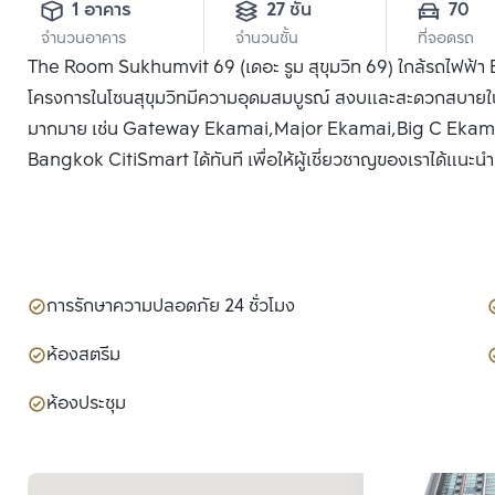
1 อาคาร
27 ชั้น
70
จำนวนอาคาร
จำนวนชั้น
ที่จอดรถ
The Room Sukhumvit 69 (เดอะ รูม สุขุมวิท 69) ใกล้รถไฟฟ้า BT
โครงการในโซนสุขุมวิทมีความอุดมสมบูรณ์ สงบและสะดวกสบายใน
มากมาย เช่น Gateway Ekamai,Major Ekamai,Big C Ekamai,T
Bangkok CitiSmart ได้ทันที เพื่อให้ผู้เชี่ยวชาญของเราได้แนะน
การรักษาความปลอดภัย 24 ชั่วโมง
ห้องสตรีม
ห้องประชุม