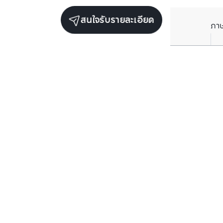
สนใจรับรายละเอียด
ภา
ยูนิตขายในโครงการเดียวกัน