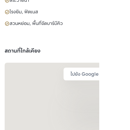
สระว่ายน้ำ
โรงยิม, ฟิตเนส
สวนหย่อม, พื้นที่จัดบาร์บีคิว
สถานที่ใกล้เคียง
ไปยัง Google Map