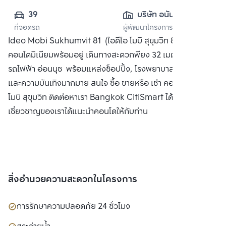
39
บริษัท อนันดา ดี
ที่จอดรถ
ผู้พัฒนาโครงการ
เวลลอปเมนท์ จำกัด 
Ideo Mobi Sukhumvit 81 (ไอดีโอ โมบิ สุขุมวิท 81)
(มหาชน)
คอนโดมิเนียมพร้อมอยู่ เดินทางสะดวกพียง 32 เมตรจากสถานี
รถไฟฟ้า อ่อนนุช พร้อมแหล่งช็อปปิ้ง, โรงพยาบาล, สถานศึกษา
และความบันเทิงมากมาย สนใจ ซื้อ ขายหรือ เช่า คอนโด ไอดีโอ
โมบิ สุขุมวิท ติดต่อหาเรา Bangkok CitiSmart ได้ทันที เพื่อให้ผู้
เชี่ยวชาญของเราได้แนะนำคอนโดให้กับท่าน
สิ่งอำนวยความสะดวกในโครงการ
การรักษาความปลอดภัย 24 ชั่วโมง