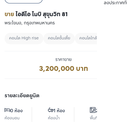
เปรียบเทียบ
ลงประกาศกั
ขาย
ไอดีโอ โมบิ สุขุมวิท 81
พระโขนง, กรุงเทพมหานคร
คอนโด High rise
คอนโดชั้นเตี้ย
คอนโดใกล้ BTS
ราคาขาย
3,200,000 บาท
รายละเอียดยูนิต
0 ห้อง
1 ห้อง
22 ตร.ม.
ห้องนอน
ห้องน้ำ
พื้นที่ใช้สอย