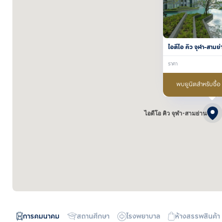
ไอดีโอ คิว จุฬา-สามย่
ราคา
พบยูนิตสำหรับซื้อ
ไอดีโอ คิว จุฬา-สามย่าน
การคมนาคม
สถานศึกษา
โรงพยาบาล
ห้างสรรพสินค้า