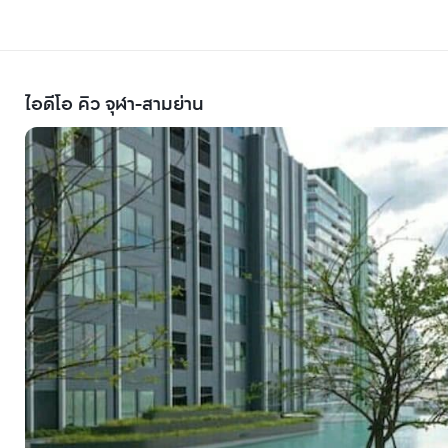
ไอดีโอ คิว จุฬา-สามย่าน