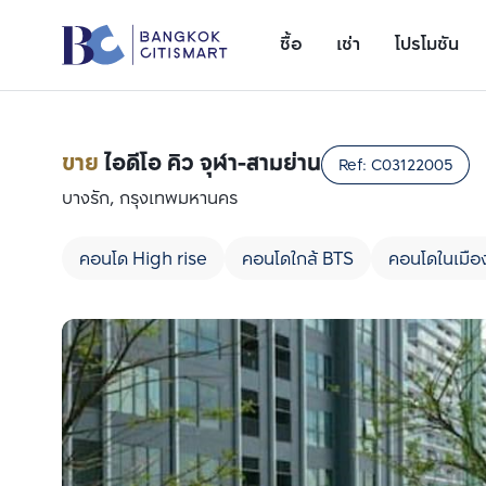
ซื้อ
เช่า
โปรโมชัน
ขาย
ไอดีโอ คิว จุฬา-สามย่าน
Ref:
C03122005
บางรัก, กรุงเทพมหานคร
คอนโด High rise
คอนโดใกล้ BTS
คอนโดในเมือ
เพิ่มยูนิตเปรียบเทียบ
รายการที่ 1