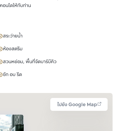
ำคอนโดให้กับท่าน
สระว่ายน้ำ
ห้องสตรีม
สวนหย่อม, พื้นที่จัดบาร์บีคิว
ซัก อบ รีด
ไปยัง Google Map