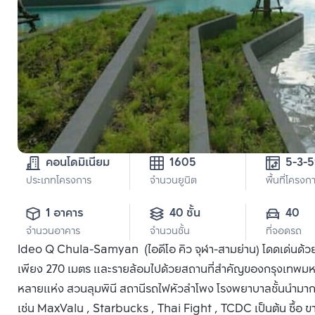
คอนโดมิเนียม
1605
5-3-
ประเภทโครงการ
จำนวนยูนิต
พื้นที่โครงก
1 อาคาร
40 ชั้น
40
จำนวนอาคาร
จำนวนชั้น
ที่จอดรถ
Ideo Q Chula-Samyan (ไอดีโอ คิว จุฬา-สามย่าน) โดดเด่นด้วยทำ
เพียง 270 เมตร และรายล้อมไปด้วยสถานที่สำคัญของกรุงเทพมห
หลายแห่ง สวนลุมพินี สถานีรถไฟหัวลำโพง โรงพยาบาลชั้นนำมา
เช่น MaxValu , Starbucks , Thai Fight , TCDC เป็นต้น ซื้อ 