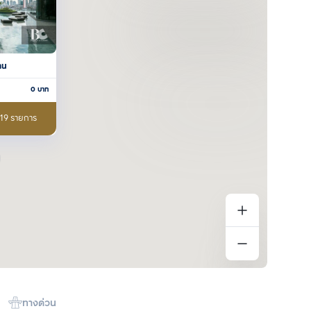
าน
0
บาท
 19 รายการ
ทางด่วน