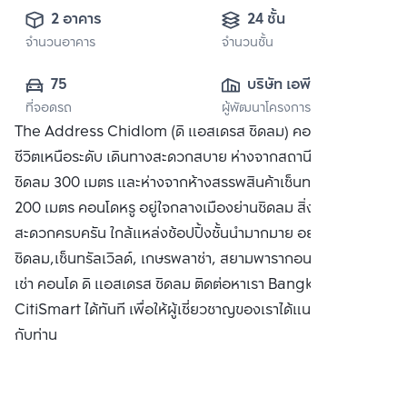
2 อาคาร
24 ชั้น
จำนวนอาคาร
จำนวนชั้น
75
บริษัท เอพี (ไทย
ที่จอดรถ
ผู้พัฒนาโครงการ
แลนด์) 
The Address Chidlom (ดิ แอสเดรส ชิดลม) คอนโดที่ให้คุณใช้
จำกัด(มหาชน)
ชีวิตเหนือระดับ เดินทางสะดวกสบาย ห่างจากสถานีรถไฟฟ้า BTS
ชิดลม 300 เมตร และห่างจากห้างสรรพสินค้าเซ็นทรัล ชิดลม
200 เมตร คอนโดหรู อยู่ใจกลางเมืองย่านชิดลม สิ่งอำนวย
สะดวกครบครัน ใกล้แหล่งช้อปปิ้งชั้นนำมากมาย อย่าง เซ็นทรัล
ชิดลม,เซ็นทรัลเวิลด์, เกษรพลาซ่า, สยามพารากอน ซื้อ ขาย หรือ
เช่า คอนโด ดิ แอสเดรส ชิดลม ติดต่อหาเรา Bangkok
CitiSmart ได้ทันที เพื่อให้ผู้เชี่ยวชาญของเราได้แนะนำคอนโดให้
กับท่าน