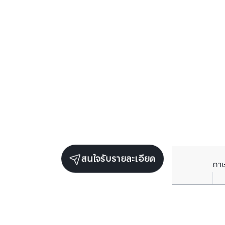
สนใจรับรายละเอียด
ภา