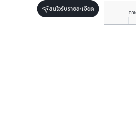
สนใจรับรายละเอียด
ภา
ยูนิตขายในโครงการเดียวกัน