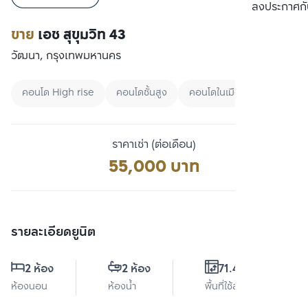
เปรียบเทียบ
ลงประกาศกั
ขาย
เอช สุขุมวิท 43
วัฒนา, กรุงเทพมหานคร
คอนโด High rise
คอนโดชั้นสูง
คอนโดในเมือง
ราคาเช่า (ต่อเดือน)
55,000 บาท
รายละเอียดยูนิต
2 ห้อง
2 ห้อง
71.47 ตร.ม.
ห้องนอน
ห้องน้ำ
พื้นที่ใช้สอย