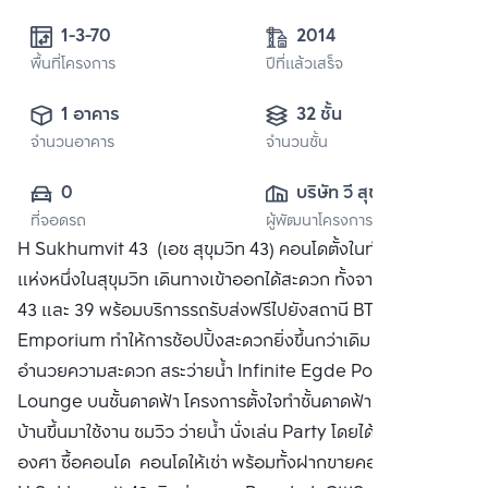
1-3-70
2014
พื้นที่โครงการ
ปีที่แล้วเสร็จ
1 อาคาร
32 ชั้น
จำนวนอาคาร
จำนวนชั้น
0
บริษัท วี สุขุมวิท 43 
ที่จอดรถ
ผู้พัฒนาโครงการ
ดีเวลลอปเมนท์ 
H Sukhumvit 43 (เอช สุขุมวิท 43) คอนโดตั้งในทำเลที่ดีที่สุด
จำกัด
แห่งหนึ่งในสุขุมวิท เดินทางเข้าออกได้สะดวก ทั้งจากซอยสุขุมวิท
43 และ 39 พร้อมบริการรถรับส่งฟรีไปยังสถานี BTS และ
Emporium ทำให้การช้อปปิ้งสะดวกยิ่งขึ้นกว่าเดิม พร้อมสิ่ง
อำนวยความสะดวก สระว่ายน้ำ Infinite Egde Pool + Sky
Lounge บนชั้นดาดฟ้า โครงการตั้งใจทำชั้นดาดฟ้าเป็นชั้นที่ลูก
บ้านขึ้นมาใช้งาน ชมวิว ว่ายน้ำ นั่งเล่น Party โดยได้วิว 360
องศา ซื้อคอนโด คอนโดให้เช่า พร้อมทั้งฝากขายคอนโดมิเนียม