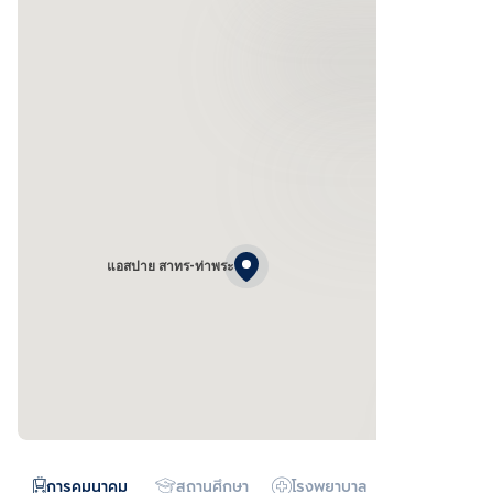
แอสปาย สาทร-ท่าพระ
การคมนาคม
สถานศึกษา
โรงพยาบาล
ห้างสรรพสิน