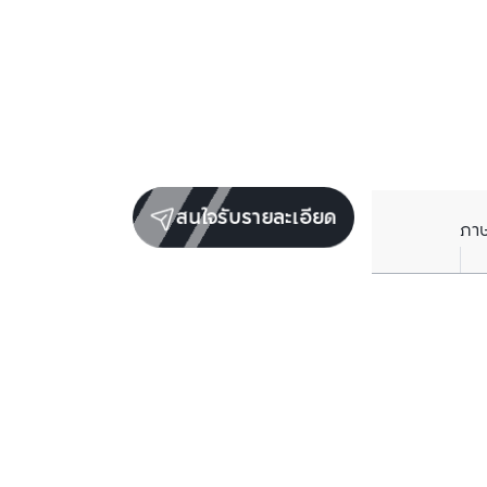
สนใจรับรายละเอียด
ภา
ยูนิตขายในโครงการเดียวกัน