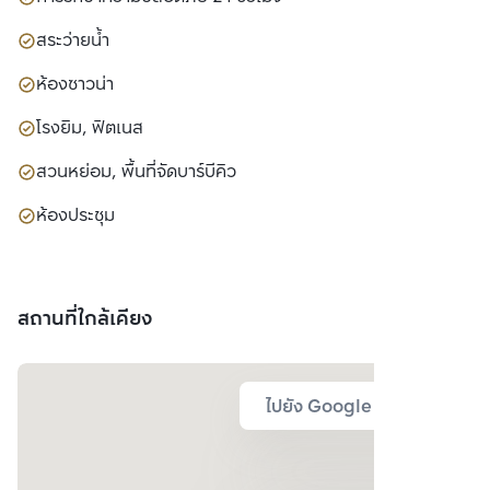
สระว่ายน้ำ
ห้องซาวน่า
โรงยิม, ฟิตเนส
สวนหย่อม, พื้นที่จัดบาร์บีคิว
ห้องประชุม
สถานที่ใกล้เคียง
ไปยัง Google Map