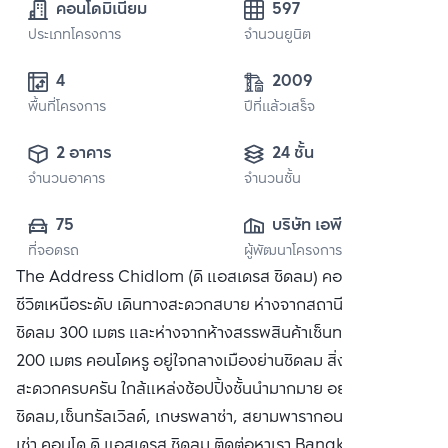
คอนโดมิเนียม
597
ประเภทโครงการ
จำนวนยูนิต
4
2009
พื้นที่โครงการ
ปีที่แล้วเสร็จ
2 อาคาร
24 ชั้น
จำนวนอาคาร
จำนวนชั้น
75
บริษัท เอพี (ไทย
ที่จอดรถ
ผู้พัฒนาโครงการ
แลนด์) 
The Address Chidlom (ดิ แอสเดรส ชิดลม) คอนโดที่ให้คุณใช้
จำกัด(มหาชน)
ชีวิตเหนือระดับ เดินทางสะดวกสบาย ห่างจากสถานีรถไฟฟ้า BTS
ชิดลม 300 เมตร และห่างจากห้างสรรพสินค้าเซ็นทรัล ชิดลม
200 เมตร คอนโดหรู อยู่ใจกลางเมืองย่านชิดลม สิ่งอำนวย
สะดวกครบครัน ใกล้แหล่งช้อปปิ้งชั้นนำมากมาย อย่าง เซ็นทรัล
ชิดลม,เซ็นทรัลเวิลด์, เกษรพลาซ่า, สยามพารากอน ซื้อ ขาย หรือ
เช่า คอนโด ดิ แอสเดรส ชิดลม ติดต่อหาเรา Bangkok