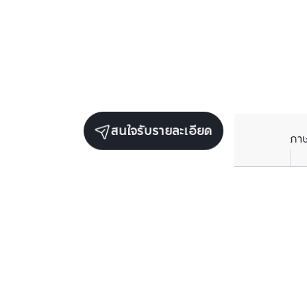
สนใจรับรายละเอียด
ภา
ยูนิตขายในโครงการเดียวกัน