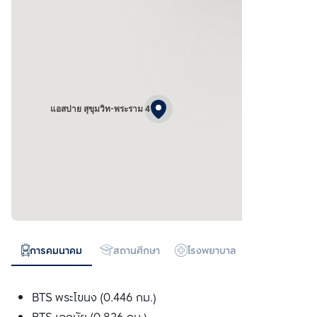
แอสปาย สุขุมวิท-พระราม 4
การคมนาคม
สถานศึกษา
โรงพยาบาล
ห้างสรรพสิน
BTS พระโขนง (0.446 กม.)