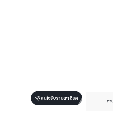
สนใจรับรายละเอียด
ภา