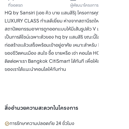
ที่จอดรถ
ผู้พัฒนาโครงการ
จำกัด (มหาชน)
HQ by Sansiri (เอช คิว บาย แสนสิริ) โครงการคุณภาพระดับ
LUXURY CLASS ทำเลดีเยี่ยม ห่างจากสถานีรถไฟฟ้าทองหล่อ
สถาปัตยกรรมอาคารถูกออกแบบให้มีเส้นรูปตัว V เฉียงๆ
เป็นการดีไซน์เฉพาะตัวของ hq by แสนสิริ ขณะนี้ได้ดำเนินการ
ก่อสร้างแล้วเสร็จพร้อมเข้าอยู่อาศัย เหมาะสำหรับ Life Style
ของชีวิตคนเมือง สนใจ ซื้อ ขายหรือ เช่า คอนโด HQ by แสนสิริ
ติดต่อหาเรา Bangkok CitiSmart ได้ทันที เพื่อให้ผู้เชี่ยวชาญ
ของเราได้แนะนำคอนโดให้กับท่าน
สิ่งอำนวยความสะดวกในโครงการ
การรักษาความปลอดภัย 24 ชั่วโมง