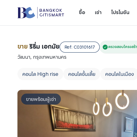
ซื้อ
เช่า
โปรโมชัน
ขาย
ริธึ่ม เอกมัย
Ref:
C03101617
ตรวจสอบโครงสร้า
วัฒนา, กรุงเทพมหานคร
คอนโด High rise
คอนโดชั้นเตี้ย
คอนโดในเมือง
ขายพร้อมผู้เช่า
เพิ่มยูนิตเปรียบเทียบ
รายการที่ 1