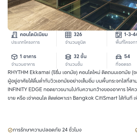
คอนโดมิเนียม
326
1-3-4
ประเภทโครงการ
จำนวนยูนิต
พื้นที่โครงก
1 อาคาร
32 ชั้น
54
จำนวนอาคาร
จำนวนชั้น
ที่จอดรถ
RHYTHM Ekkamai (ริธึ่ม เอกมัย) คอนโดใหม่ ติดถนนเอกมัย (ซอ
ผู้อยู่อาศัยได้ดื่มด่ำกับวิวเอกมัยอย่างเต็มอิ่ม บนพื้นกระจกใสที่
INFINITY EDGE ทอดยาวขนานไปกับความกว้างของอาคาร ให้ความรู
ขาย หรือ เช่าคอนโด ติดต่อหาเรา Bangkok CitiSmart ได้ทันที เพ
การรักษาความปลอดภัย 24 ชั่วโมง