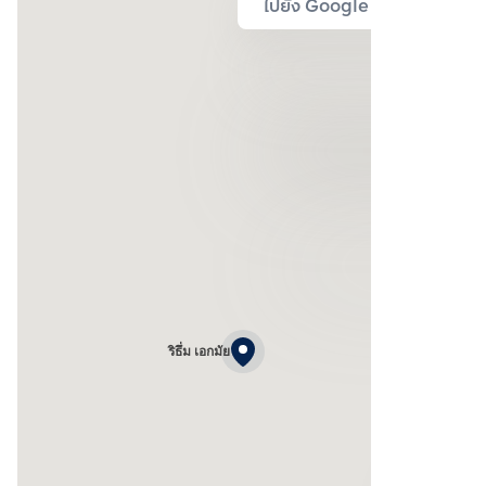
ไปยัง Google Map
ริธึ่ม เอกมัย