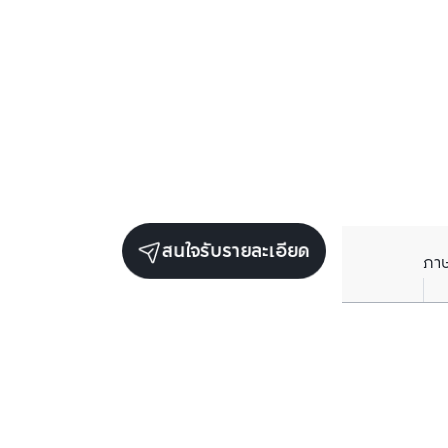
สนใจรับรายละเอียด
ภา
ยูนิตขายในโครงการเดียวกัน