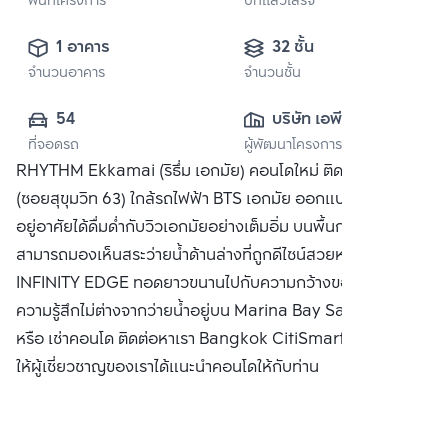
พื้นที่โครงการ
ปีที่แล้วเสร็จ
1 อาคาร
32 ชั้น
จำนวนอาคาร
จำนวนชั้น
54
บริษัท เอพี (เอกมัย) 
ที่จอดรถ
ผู้พัฒนาโครงการ
จำกัด
RHYTHM Ekkamai (ริธึ่ม เอกมัย) คอนโดใหม่ ติดถนนเอกมัย
(ซอยสุขุมวิท 63) ใกล้รถไฟฟ้า BTS เอกมัย ออกแบบมาเพื่อให้ผู้
อยู่อาศัยได้ดื่มด่ำกับวิวเอกมัยอย่างเต็มอิ่ม บนพื้นกระจกใสที่
สามารถมองเห็นสระว่ายน้ำด้านล่างที่ถูกดีไซน์สวยหรู แบบ
INFINITY EDGE ทอดยาวขนานไปกับความกว้างของอาคาร ให้
ความรู้สึกไม่ต่างจากว่ายน้ำอยู่บน Marina Bay Sands ซื้อ ขาย
หรือ เช่าคอนโด ติดต่อหาเรา Bangkok CitiSmart ได้ทันที เพื่อ
ให้ผู้เชี่ยวชาญของเราได้แนะนำคอนโดให้กับท่าน