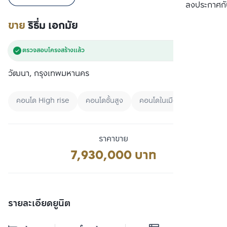
เปรียบเทียบ
ลงประกาศกั
ขาย
ริธึ่ม เอกมัย
ตรวจสอบโครงสร้างแล้ว
วัฒนา, กรุงเทพมหานคร
คอนโด High rise
คอนโดชั้นสูง
คอนโดในเมือง
ราคาขาย
7,930,000 บาท
รายละเอียดยูนิต